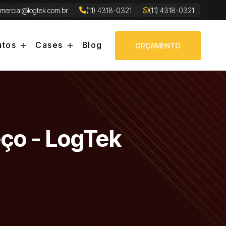
mercial@logtek.com.br
(11) 4318-0321
(11) 4318-0321
utos
Cases
Blog
ORÇAMENTO
ço - LogTek