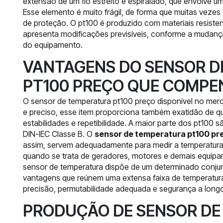
extensão de um fio estreito e espiralado, que envolve u
Esse elemento é muito frágil, de forma que muitas veze
de proteção. O pt100 é produzido com materiais resisten
apresenta modificações previsíveis, conforme a mudanç
do equipamento.
VANTAGENS DO SENSOR 
PT100 PREÇO QUE COMPE
O
sensor de temperatura pt100
preço disponível no merc
e preciso, esse item proporciona também exatidão de q
estabilidades e repetibilidade. A maior parte dos pt10
DIN-IEC Classe B. O
sensor de temperatura pt100 pr
assim, servem adequadamente para medir a temperatura 
quando se trata de geradores, motores e demais equipa
sensor de temperatura dispõe de um determinado conju
vantagens que reúnem uma extensa faixa de temperatura
precisão, permutabilidade adequada e segurança a long
PRODUÇÃO DE SENSOR DE