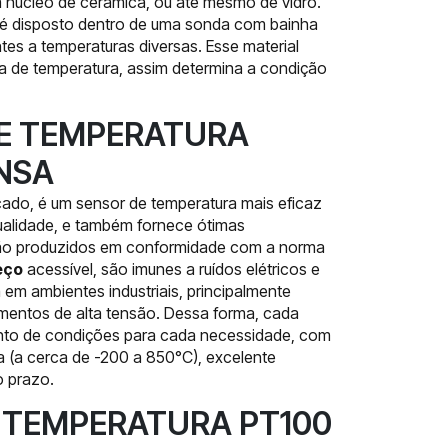
m núcleo de cerâmica, ou até mesmo de vidro.
s é disposto dentro de uma sonda com bainha
tes a temperaturas diversas. Esse material
a de temperatura, assim determina a condição
DE TEMPERATURA
NSA
ado, é um sensor de temperatura mais eficaz
ualidade, e também fornece ótimas
0 são produzidos em conformidade com a norma
eço
acessível, são imunes a ruídos elétricos e
em ambientes industriais, principalmente
mentos de alta tensão. Dessa forma, cada
nto de condições para cada necessidade, com
 (a cerca de -200 a 850°C), excelente
o prazo.
 TEMPERATURA PT100