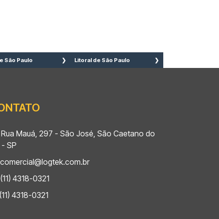
e São Paulo
Litoral de São Paulo
 Caetano do sul
Bertioga
 Bernardo do
Cananéia
mpo
Caraguatatuba
ONTATO
to André
Cubatão
adema
Guarujá
rulhos
Ilha Comprida
Rua Mauá, 297 - São José, São Caetano do
zano
Iguape
 - SP
eirão Pires
Ilhabela
comercial@logtek.com.br
uá
Itanhaém
(11) 4318-0321
bu
Mongaguá
bu Guaçú
Riviera de São
(11) 4318-0321
u das Artes
Lourenço
pecerica da
Santos