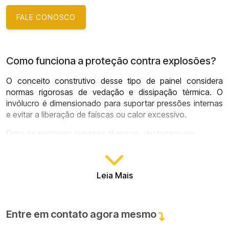
FALE CONOSCO
Como funciona a proteção contra explosões?
O conceito construtivo desse tipo de painel considera
normas rigorosas de vedação e dissipação térmica. O
invólucro é dimensionado para suportar pressões internas
e evitar a liberação de faíscas ou calor excessivo.
Entre os principais recursos técnicos, destacam-se:
Vedação reforçada:
impede a entrada de agentes
inflamáveis no compartimento interno
Leia Mais
Componentes certificados:
garantem operação
segura em áreas classificadas
Controle térmico eficiente:
reduz riscos associados
Entre em contato agora mesmo
ao superaquecimento