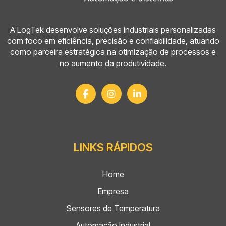
painel?
A LogTek desenvolve soluções industriais personalizadas
Quais normas regulamentam esses
com foco em eficiência, precisão e confiabilidade, atuando
equipamentos?
como parceira estratégica na otimização de processos e
no aumento da produtividade.
LINKS RÁPIDOS
Home
Empresa
Sensores de Temperatura
Automação Industrial