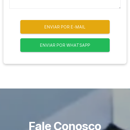
A seleção do painel deve considerar variáveis técnicas e
operacionais específicas. Não se trata apenas de atender
normas, mas de garantir aderência total à realidade da
operação.
ENVIAR POR E-MAIL
Fatores relevantes incluem grau de proteção, tipo de
atmosfera presente, potência dos motores e necessidade
de automação. Um dimensionamento inadequado pode
ENVIAR POR WHATSAPP
comprometer tanto a segurança quanto o desempenho do
sistema.
Otimize a operação da sua empresa com o
apoio da LogTek
A escolha correta de um painel elétrico a prova de
explosão impacta diretamente segurança, produtividade e
controle operacional. Com soluções bem dimensionadas, é
possível reduzir riscos e elevar o desempenho dos
sistemas industriais. Fale com especialistas e encontre a
configuração ideal para sua operação.
Fale Conosco