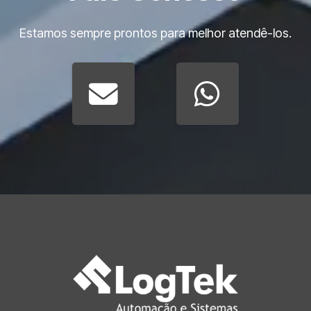
FAQ
Estamos sempre prontos para melhor atendê-los.
Qual é a diferença entre painel comum e painel a
prova de explosão?
O modelo a prova de explosão possui կառուցção
específica para conter ignições internas, sendo
indicado para áreas com risco, ao contrário dos
painéis convencionais.
Onde esse tipo de painel deve ser instalado?
O painel elétrico a prova de explosão exige
manutenção frequente?
É possível integrar automação nesse tipo de