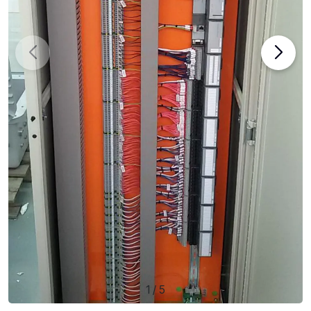
1
/
5