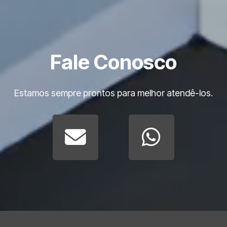
Otimize a operação da sua empresa com o
apoio da LogTek
Estruturar processos com inteligência e integração é um
Fale Conosco
passo decisivo para operações mais eficientes. A LogTek
desenvolve soluções que conectam tecnologia e
performance, viabilizando o uso estratégico de automação
Estamos sempre prontos para melhor atendê-los.
industrial para reduzir custos, aumentar controle e elevar o
nível de previsibilidade operacional.
FAQ
O que diferencia um CLP de sistemas
tradicionais de automação?
O CLP permite programação flexível e ajustes rápidos,
além de integração com sistemas logísticos e