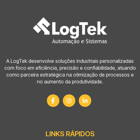
industriais, algo limitado em soluções convencionais.
Como o painel com CLP contribui para a logística
interna?
É possível integrar o CLP com sistemas de
gestão?
A LogTek desenvolve soluções industriais personalizadas
com foco em eficiência, precisão e confiabilidade, atuando
como parceira estratégica na otimização de processos e
Qual o impacto na manutenção dos
no aumento da produtividade.
equipamentos?
O investimento em CLP compensa a longo
prazo?
LINKS RÁPIDOS