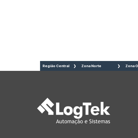
Região Central
Zona Norte
Zona O
Aclimação
Brasilândia
Águ
Bela Vista
Cachoeirinha
Bair
Bom Retiro
Casa Verde
Lim
Brás
Imirim
Bar
Cambuci
Jaçanã
Alto
Centro
Jardim São
Alto
Consolação
Paulo
Pin
Higienópolis
Lauzane
But
Glicério
Paulista
Fre