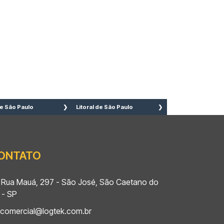
e São Paulo
Litoral de São Paulo
 Caetano do sul
Bertioga
 Bernardo do
Cananéia
mpo
Caraguatatuba
ONTATO
to André
Cubatão
adema
Guarujá
rulhos
Ilha Comprida
Rua Mauá, 297 - São José, São Caetano do
zano
Iguape
 - SP
eirão Pires
Ilhabela
comercial@logtek.com.br
uá
Itanhaém