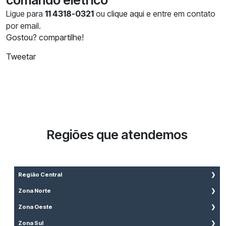
Ligue para
11 4318-0321
ou
clique aqui
e entre em contato
por email.
Gostou? compartilhe!
Tweetar
Regiões que atendemos
Região Central
Aclimação
Zona Norte
Bela Vista
Brasilândia
Zona Oeste
Bom Retiro
Cachoeirinha
Água Branca
Zona Sul
Brás