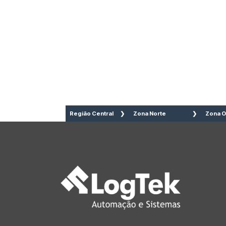
Região Central
Zona Norte
Zona O
Aclimação
Brasilândia
Águ
Bela Vista
Cachoeirinha
Bair
Bom Retiro
Casa Verde
Lim
Brás
Imirim
Bar
Cambuci
Jaçanã
Alto
Centro
Jardim São
Alto
Consolação
Paulo
Pin
Higienópolis
Lauzane
But
Glicério
Paulista
Fre