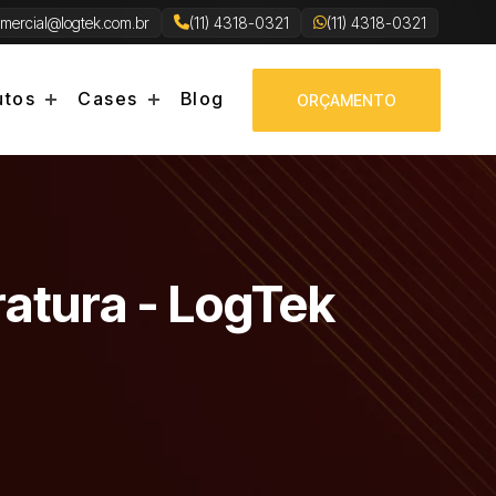
mercial@logtek.com.br
(11) 4318-0321
(11) 4318-0321
utos
Cases
Blog
ORÇAMENTO
atura - LogTek