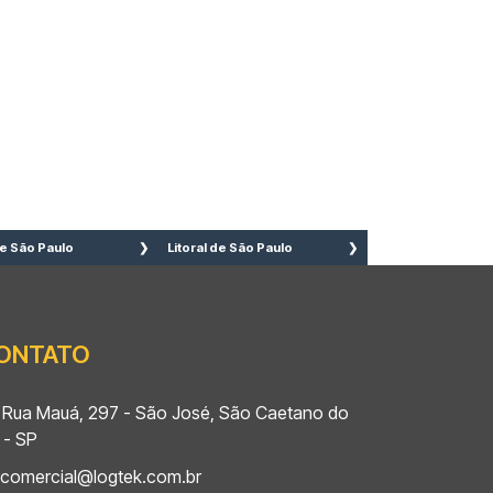
e São Paulo
Litoral de São Paulo
 Caetano do sul
Bertioga
 Bernardo do
Cananéia
mpo
Caraguatatuba
ONTATO
to André
Cubatão
adema
Guarujá
rulhos
Ilha Comprida
Rua Mauá, 297 - São José, São Caetano do
zano
Iguape
 - SP
eirão Pires
Ilhabela
comercial@logtek.com.br
uá
Itanhaém